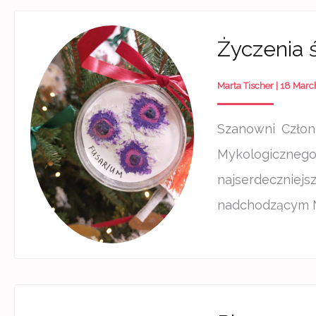
Życzenia 
Marta Tischer
|
18 Marc
Szanowni Człon
Mykologiczne
najserdeczniejs
nadchodzącym