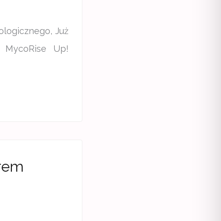
logicznego, Już
i MycoRise Up!
orem