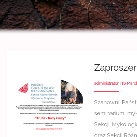
Zaproszeni
administrator
|
18 Marc
Szanowni Państ
seminarium myk
Sekcji Mykolog
oraz Sekcji Róż