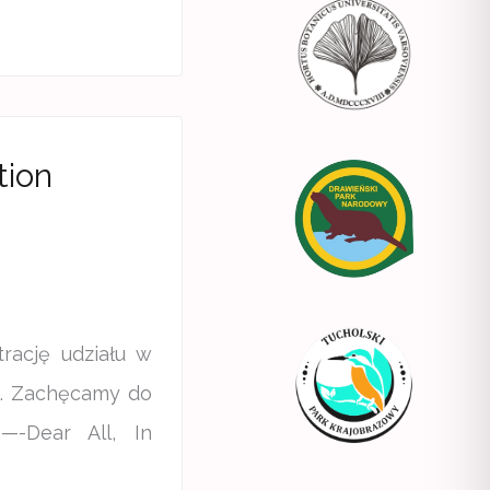
tion
rację udziału w
a. Zachęcamy do
——-Dear All, In