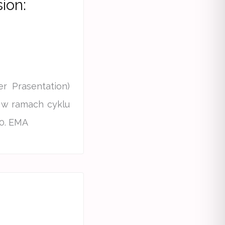
ion:
r Prasentation)
 w ramach cyklu
00. EMA