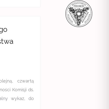
ego
stwa
lejną, czwartą
ości Komisji ds.
alny wykaz, do