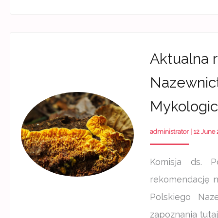
Aktualna 
Nazewnic
Mykologi
administrator
|
12 June
Komisja ds. P
rekomendację na
Polskiego Naz
zapoznania tutaj