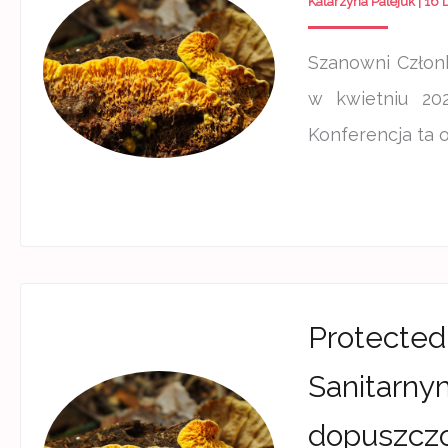
Katarzyna Patejuk
|
16 
Szanowni Człon
w kwietniu 20
Konferencja ta o
Protected
Sanitarny
dopuszczo