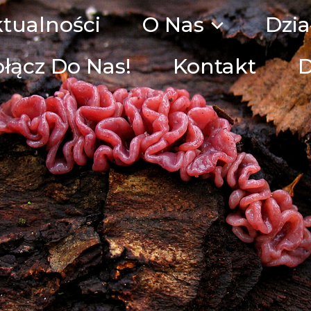
tualności
O Nas
Dzia
łącz Do Nas!
Kontakt