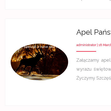
Apel Pańs
administrator
|
18 Marc
Załączamy apel
wyrazu świętow
Życzymy Szczęś