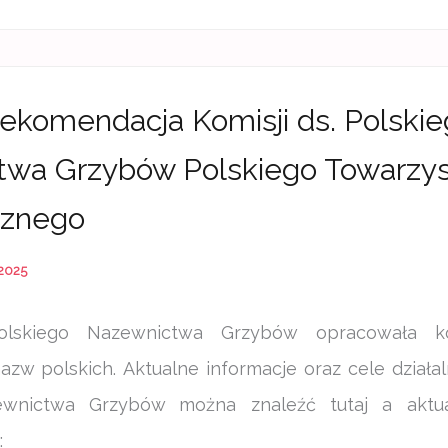
rekomendacja Komisji ds. Polski
twa Grzybów Polskiego Towarzy
cznego
 2025
olskiego Nazewnictwa Grzybów opracowała ko
zw polskich. Aktualne informacje oraz cele działaln
ewnictwa Grzybów można znaleźć tutaj a aktu
: