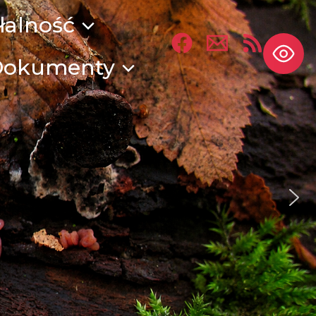
łalność
Dokumenty