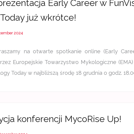
rezentacja Early Career w FunVis
Today już wkrótce!
cember 2024
raszamy na otwarte spotkanie online (Early Caree
rzez Europejskie Towarzystwo Mykologiczne (EMA)
ogy Today w najbliższą środę 18 grudnia o godz. 18.
ycja konferencji MycoRise Up!