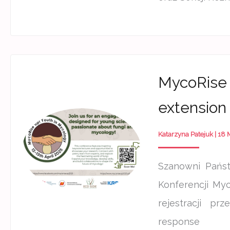
MycoRise 
extension
Katarzyna Patejuk
|
18 
Szanowni Państ
Konferencji My
rejestracji pr
response