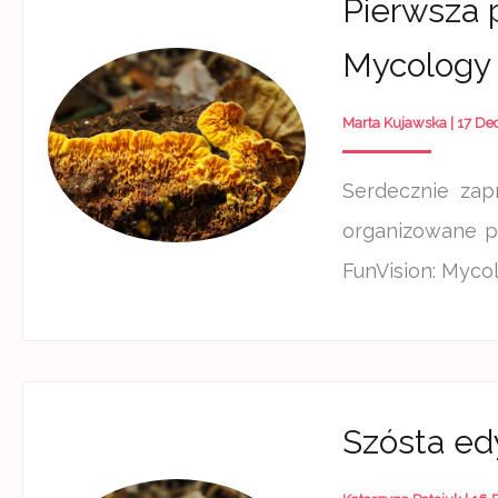
Pierwsza p
Mycology 
Marta Kujawska
|
17 De
Serdecznie zap
organizowane p
FunVision: Mycol
Szósta ed