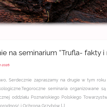
e na seminarium “Trufla- fakty i 
h 2026
wo, Serdecznie zapraszamy na drugie w tym rok
ologiczne.Tegoroczne seminaria organizowane s
icznej oddziału Poznańskiego Polskiego Towarzyst
norodność i Ochrona Grzybów […]