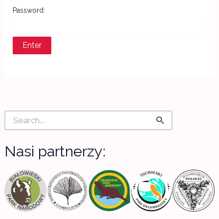
Password:
S
e
a
r
Nasi partnerzy:
c
h
f
o
r
: