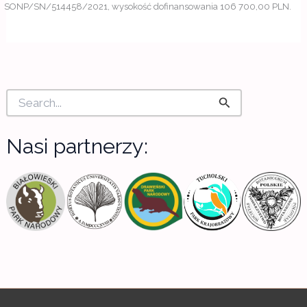
SONP/SN/514458/2021, wysokość dofinansowania 106 700,00 PLN.
S
e
a
r
Nasi partnerzy:
c
h
f
o
r
: