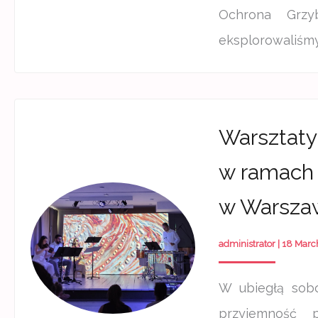
Ochrona Grzy
eksplorowaliśmy
Warsztaty
w ramach 
w Warsza
administrator
|
18 Marc
W ubiegłą sobo
przyjemność 