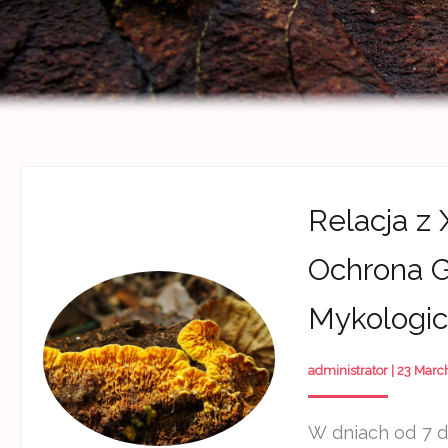
Relacja z 
Ochrona G
Mykologic
administrator
|
23 Marc
W dniach od 7 d