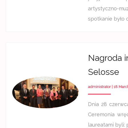
artystyczno-mu
spotkanie było 
Nagroda i
Selosse
administrator
|
18 Marc
Dnia 28 czerwc
Ceremonia wręc
laureatami byli: