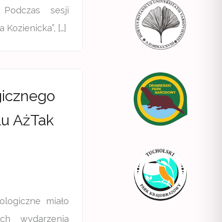
Podczas sesji
ozienicka”, […]
gicznego
lu AżTak
ologiczne miało
ch wydarzenia