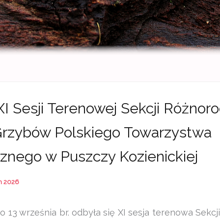
XI Sesji Terenowej Sekcji Różnoro
rzybów Polskiego Towarzystwa
znego w Puszczy Kozienickiej
h 2026
o 13 września br. odbyła się XI sesja terenowa Sekcj