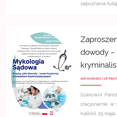
zapoznania tutaj
Zaproszen
dowody – 
kryminali
administrator
|
18 Marc
Szanowni Państ
stacjonarnie w 
Kaliski). 29 maja