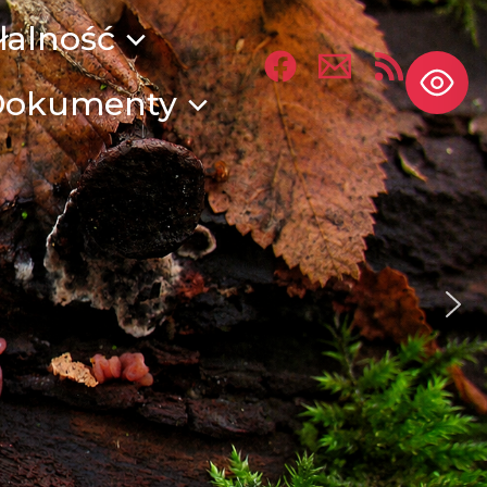
łalność
Dokumenty