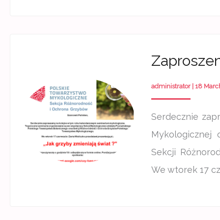
Zaproszen
administrator
|
18 Marc
Serdecznie zap
Mykologicznej 
Sekcji Różnoro
We wtorek 17 cz