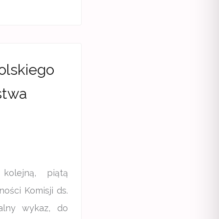
olskiego
stwa
olejną, piątą
ości Komisji ds.
alny wykaz, do