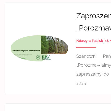
Zaproszen
„Porozmaw
Katarzyna Patejuk
|
18 
Szanowni Pań
„Porozmawiajmy
zapraszamy do u
2025