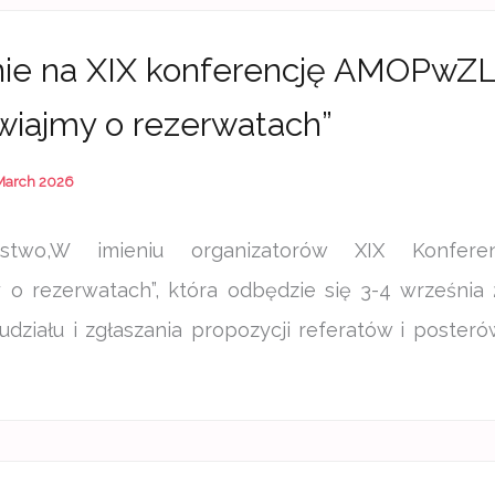
ie na XIX konferencję AMOPwZ
iajmy o rezerwatach”
March 2026
stwo,W imieniu organizatorów XIX Konfer
 o rezerwatach”, która odbędzie się 3-4 września 
działu i zgłaszania propozycji referatów i posteró