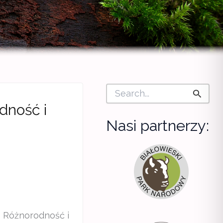
S
e
dność i
a
r
Nasi partnerzy:
c
h
f
o
r
:
i Różnorodność i