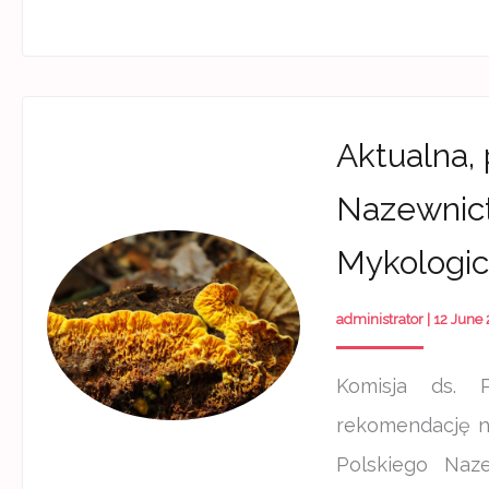
Aktualna,
Nazewnic
Mykologi
administrator
|
12 June
Komisja ds. 
rekomendację na
Polskiego Naz