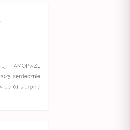
L
encji AMOPwZL
2025 serdecznie
w do 01 sierpnia