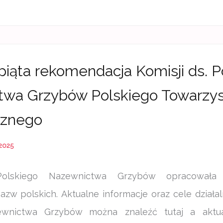
 piąta rekomendacja Komisji ds. P
twa Grzybów Polskiego Towarzy
cznego
 2025
Polskiego Nazewnictwa Grzybów opracowała k
zw polskich. Aktualne informacje oraz cele działaln
ewnictwa Grzybów można znaleźć tutaj a aktu