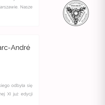
arszawie. Nasze
arc-André
iego odbyła się
j XI już edycji