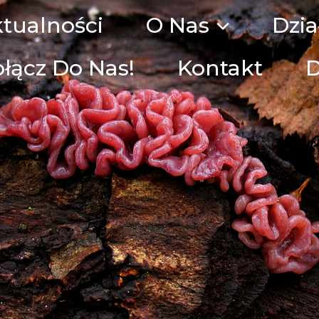
tualności
O Nas
Dzia
łącz Do Nas!
Kontakt