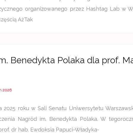
zycznego organizowanego przez Hashtag Lab w W
częścią AżTak
m. Benedykta Polaka dla prof. M
h 2026
a 2025 roku w Sali Senatu Uniwersytetu Warszawsk
zenia Nagród im. Benedykta Polaka. W tegoroczne
 prof. dr hab. Ewdoksia Papuci-Władyka-