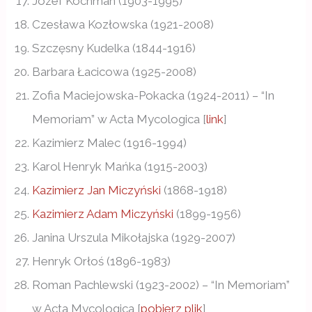
Józef Kochman (1903-1995)
Czesława Kozłowska (1921-2008)
Szczęsny Kudelka (1844-1916)
Barbara Łacicowa (1925-2008)
Zofia Maciejowska-Pokacka (1924-2011) – “In
Memoriam” w Acta Mycologica [
link
]
Kazimierz Malec (1916-1994)
Karol Henryk Mańka (1915-2003)
Kazimierz Jan Miczyński
(1868-1918)
Kazimierz Adam Miczyński
(1899-1956)
Janina Urszula Mikołajska (1929-2007)
Henryk Orłoś (1896-1983)
Roman Pachlewski (1923-2002) – “In Memoriam”
w Acta Mycologica [
pobierz plik
]