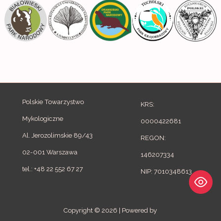
f
o
r
:
Polskie Towarzystwo
KRS:
Mykologiczne
0000422681
Al. Jerozolimskie 89/43
REGON:
02-001 Warszawa
146207334
tel.: +48 22 552 67 27
NIP: 7010348613
Copyright © 2026 | Powered by