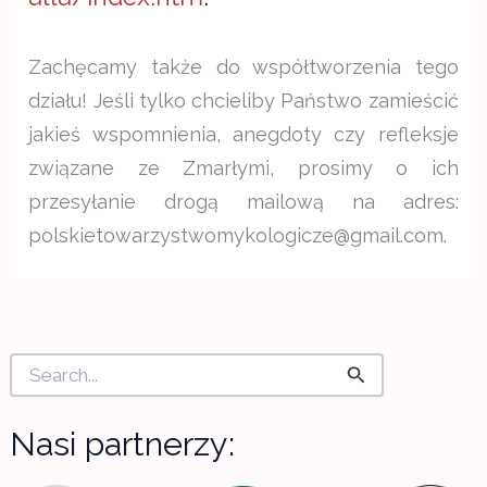
Zachęcamy także do współtworzenia tego
działu! Jeśli tylko chcieliby Państwo zamieścić
jakieś wspomnienia, anegdoty czy refleksje
związane ze Zmarłymi, prosimy o ich
przesyłanie drogą mailową na adres:
polskietowarzystwomykologicze@gmail.com.
S
e
a
r
Nasi partnerzy:
c
h