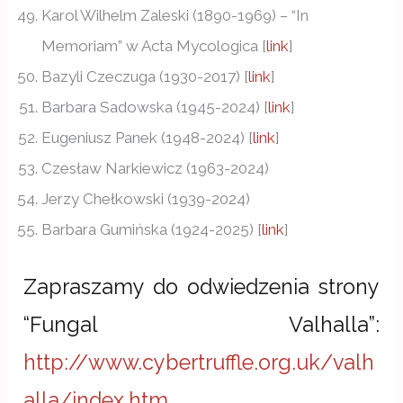
Karol Wilhelm Zaleski (1890-1969) – “In
Memoriam” w Acta Mycologica [
link
]
Bazyli Czeczuga (1930-2017) [
link
]
Barbara Sadowska (1945-2024) [
link
]
Eugeniusz Panek (1948-2024) [
link
]
Czesław Narkiewicz (1963-2024)
Jerzy Chełkowski (1939-2024)
Barbara Gumińska (1924-2025) [
link
]
Zapraszamy do odwiedzenia strony
“Fungal Valhalla”:
http://www.cybertruffle.org.uk/valh
alla/index.htm
.