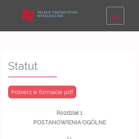
Skip
to
content
Statut
Pobierz w formacie pdf
Rozdział 1
POSTANOWIENIA OGÓLNE
§1