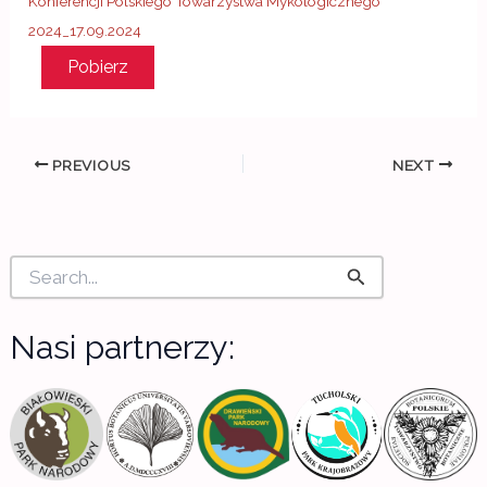
Konferencji Polskiego Towarzystwa Mykologicznego
2024_17.09.2024
Pobierz
PREVIOUS
NEXT
S
e
a
r
Nasi partnerzy:
c
h
f
o
r
: