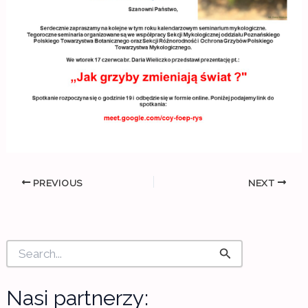
PREVIOUS
NEXT
S
e
a
r
Nasi partnerzy:
c