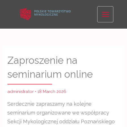
Skip
to
content
Zaproszenie na
seminarium online
administrator
•
18 March 2026
Serdecznie zapraszamy na kolejne
seminarium organizowane we współpracy
Sekcji Mykologicznej oddziału Poznańskiego