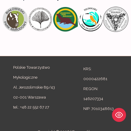
h
f
o
r
:
Polskie Towarzystwo
KRS:
Mykologiczne
0000422681
Al. Jerozolimskie 89/43
REGON:
02-001 Warszawa
146207334
tel.: +48 22 552 67 27
NIP: 7010348613