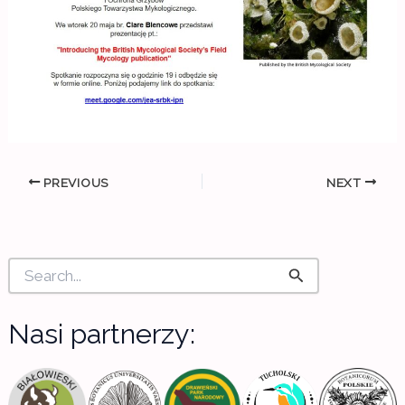
PREVIOUS
NEXT
S
e
a
r
Nasi partnerzy:
c
h
f
o