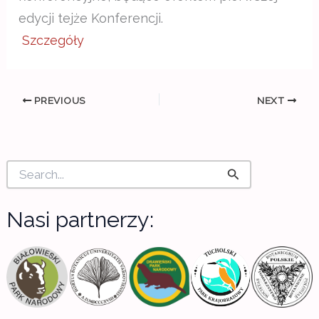
edycji tejże Konferencji.
Szczegóły
PREVIOUS
NEXT
S
e
a
r
Nasi partnerzy:
c
h
f
o
r
: