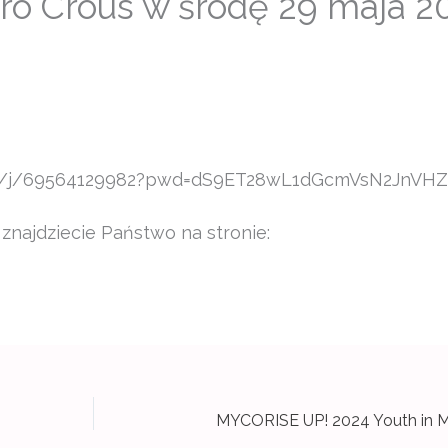
ro Crous w środę 29 maja 20
oom.us/j/69564129982?pwd=dS9ET28wL1dGcmVsN2Jn
najdziecie Państwo na stronie: