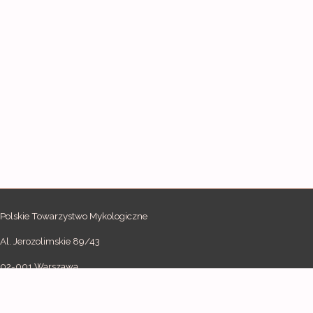
Polskie Towarzystwo Mykologiczne
Al. Jerozolimskie 89/43
02-001 Warszawa
tel.: +48 22 552 67 27