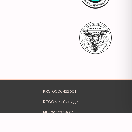
KRS: 0000422681
REGON: 146207334
NIP: 7010348613