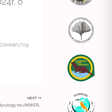
24r. o
VHZZdmhWUT09
NEXT
MYCORISE UP! 2024 Youth in Mycology na UNIWERSYTECIE JAGIELLOŃSKIM W KRAKOWIE