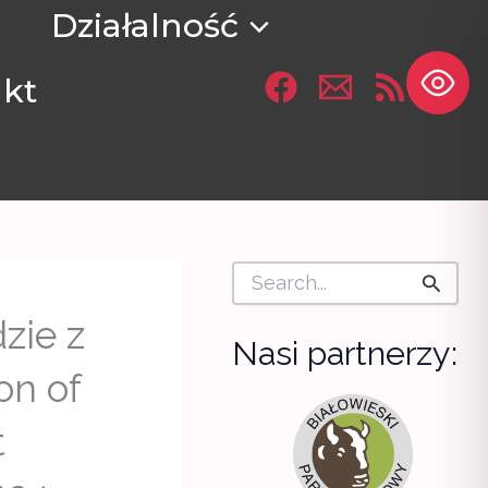
Działalność
kt
S
e
a
zie z
r
Nasi partnerzy:
c
on of
h
f
o
t
r
: