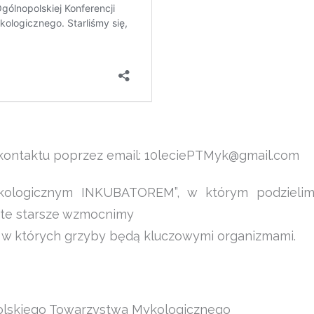
 kontaktu poprzez email: 10leciePTMyk@gmail.com
kologicznym INKUBATOREM”, w którym podzielim
 te starsze wzmocnimy
 w których grzyby będą kluczowymi organizmami.
 Polskiego Towarzystwa Mykologicznego