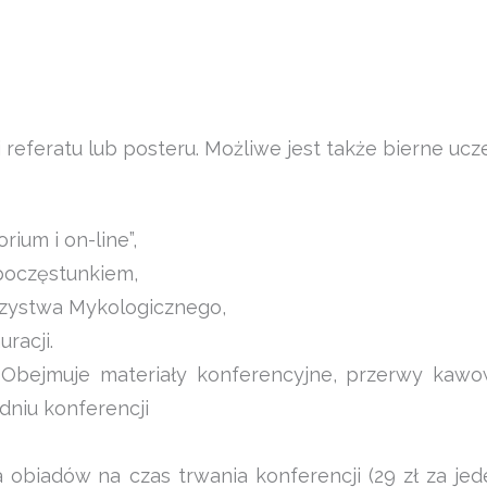
eferatu lub posteru. Możliwe jest także bierne ucz
rium i on-line”,
poczęstunkiem,
rzystwa Mykologicznego,
racji.
ł. Obejmuje materiały konferencyjne, przerwy kaw
dniu konferencji
biadów na czas trwania konferencji (29 zł za jed