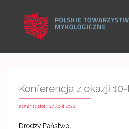
Skip
to
content
Konferencja z okazji 10
administrator
•
27 April 2022
Drodzy Państwo,