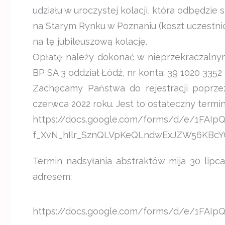
udziału w uroczystej kolacji, która odbędzie 
na Starym Rynku w Poznaniu (koszt uczestni
na tę jubileuszową kolację.
Opłatę należy dokonać w nieprzekraczalny
BP SA 3 oddział Łódź, nr konta: 39 1020 3352
Zachęcamy Państwa do rejestracji poprzez
czerwca 2022 roku. Jest to ostateczny termin 
https://docs.google.com/forms/d/e/1FAIp
f_XvN_hIlr_SznQLVpKeQLndwExJZW56KBcYO
Termin nadsyłania abstraktów mija 30 lipc
adresem:
https://docs.google.com/forms/d/e/1F