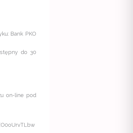
yku: Bank PKO
ostępny do 30
zu on-line pod
4ZO0oUrvTLbw