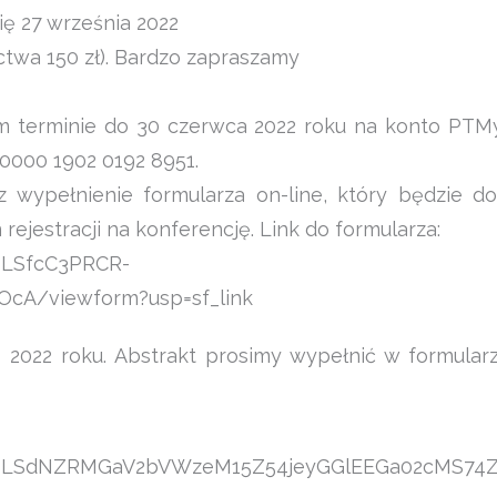
się 27 września 2022
ctwa 150 zł). Bardzo zapraszamy
m terminie do 30 czerwca 2022 roku na konto PTM
 0000 1902 0192 8951.
 wypełnienie formularza on-line, który będzie d
rejestracji na konferencję. Link do formularza:
QLSfcC3PRCR-
cA/viewform?usp=sf_link
a 2022 roku. Abstrakt prosimy wypełnić w formular
AIpQLSdNZRMGaV2bVWzeM15Z54jeyGGlEEGa02cMS7