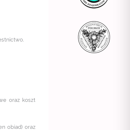
estnictwo.
owe oraz koszt
en obiad) oraz