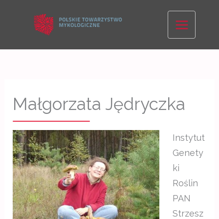
Skip
to
content
Małgorzata Jędryczka
Instytut
Genety
ki
Roślin
PAN
Strzesz