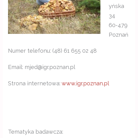
yńska
34
60-479
Poznań
Numer telefonu: (48) 61 655 02 48
Email: mjed@igr.poznan.pl
Strona internetowa:
www.igr.poznan.pl
Tematyka badawcza: