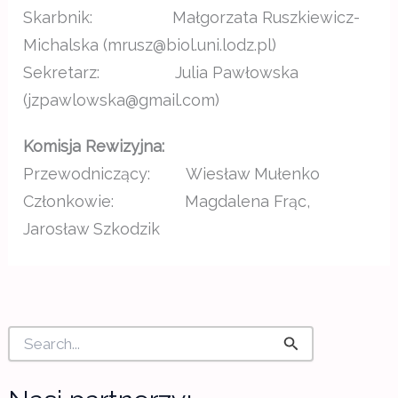
Skarbnik: Małgorzata Ruszkiewicz-
Michalska (mrusz@biol.uni.lodz.pl)
Sekretarz: Julia Pawłowska
(jzpawlowska@gmail.com)
Komisja Rewizyjna:
Przewodniczący: Wiesław Mułenko
Członkowie: Magdalena Frąc,
Jarosław Szkodzik
S
e
a
r