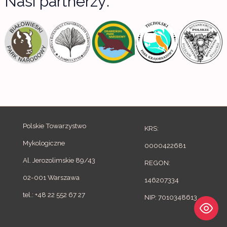
Nasi partnerzy:
c
h
f
o
r
:
Polskie Towarzystwo
KRS:
Mykologiczne
0000422681
Al. Jerozolimskie 89/43
REGON:
02-001 Warszawa
146207334
tel.: +48 22 552 67 27
NIP: 7010348613