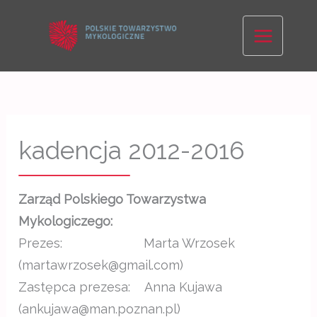
Skip
to
content
kadencja 2012-2016
Zarząd Polskiego Towarzystwa
Mykologiczego:
Prezes: Marta Wrzosek
(martawrzosek@gmail.com)
Zastępca prezesa: Anna Kujawa
(ankujawa@man.poznan.pl)